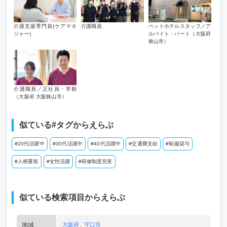
介護支援専門員(ケアマネ
介護職員
ペットホテルスタッフ／ア
ジャー)
ルバイト・パート（大阪府
狭山市）
介護職員／正社員・常勤
（大阪府 大阪狭山市）
似ている#タグからえらぶ
#20代活躍中
#30代活躍中
#40代活躍中
#交通費支給
#制服貸与
#人柄重視
#女性活躍
#研修制度充実
似ている検索項目からえらぶ
地域
大阪府
守口市