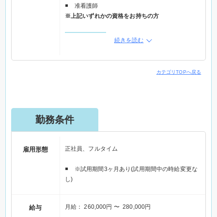
准看護師
電話応募の際は「Elabel(えらべる求人サイト)」を
※上記いずれかの資格をお持ちの方
見た。とお伝えください。
【特記事項】
続きを読む
学歴不問
年齢制限あり(64歳以下)
年齢制限該当事由：定年を上限(定年が65歳のため)
カテゴリTOPへ戻る
こんな方大歓迎
・人を思いやり、表現できる方
・前向きで、明るく、素直な方
勤務条件
・自分の今があることに、親や先生、友人など周り
の人々に感謝の気持ちを持っている方
・相手の置かれている立場や状況から、その人の気
持ちを考える想像力のある方
正社員、フルタイム
雇用形態
・地域に貢献したい方...など
※試用期間3ヶ月あり(試用期間中の時給変更な
※ご応募の際は「Elabel（エラベル）を見た」とお
し)
伝えください
月給： 260,000円 〜 280,000円
給与