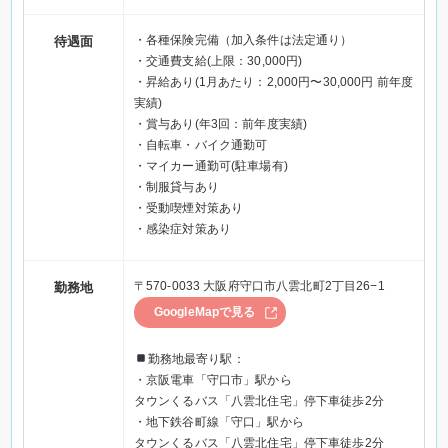
・各種保険完備（加入条件は法定通り）
待遇面
・交通費支給(上限：30,000円)
・昇給あり(1月あたり：2,000円〜30,000円 前年度
実績)
・賞与あり(年3回：前年度実績)
・自転車・バイク通勤可
・マイカー通勤可(駐車場有)
・制服貸与あり
・受動喫煙対策あり
・感染症対策あり
〒570-0033 大阪府守口市八雲北町2丁目26−1
勤務地
GoogleMapで見る
勤務地最寄り駅：
・京阪電車「守口市」駅から
タウンくるバス「八雲北住宅」停下車徒歩2分
・地下鉄谷町線「守口」駅から
タウンくるバス「八雲北住宅」停下車徒歩2分