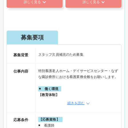
詳しく見る
詳しく見る
募集要項
スタッフ欠員補充のため募集
募集背景
特別養護老人ホーム・デイサービスセンター・なず
仕事内容
な園診療所における看護業務全般をお願いします。
働く環境
【教育体制】
日々のOJT（オン・ザ・ジョブトレーニング）をは
続きを読む
じめ、定期的な勉強会や技術研修、さらに救急蘇生
法からマナー研修等
【マイカーでの通勤OK】
【応募資格】
応募条件
無料の駐車場あり
看護師