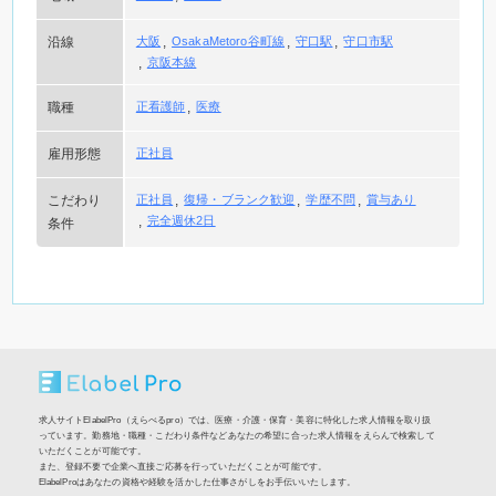
沿線
大阪
OsakaMetoro谷町線
守口駅
守口市駅
京阪本線
職種
正看護師
医療
雇用形態
正社員
こだわり
正社員
復帰・ブランク歓迎
学歴不問
賞与あり
完全週休2日
条件
求人サイトElabelPro（えらべるpro）では、医療・介護・保育・美容に特化した求人情報を取り扱
っています。勤務地・職種・こだわり条件などあなたの希望に合った求人情報をえらんで検索して
いただくことが可能です。
また、登録不要で企業へ直接ご応募を行っていただくことが可能です。
ElabelProはあなたの資格や経験を活かした仕事さがしをお手伝いいたします。