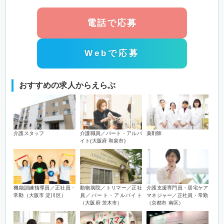
電話で応募
Webで応募
おすすめの求人からえらぶ
介護スタッフ
介護職員／パート・アルバ
薬剤師
イト(大阪府 和泉市)
機能訓練指導員／正社員・
動物病院／トリマー／正社
介護支援専門員・居宅ケア
常勤（大阪市 淀川区）
員／パート・アルバイト
マネジャー／正社員・常勤
（大阪府 茨木市）
（京都市 南区）