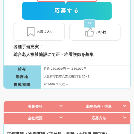
応募する
+1
お気に入り
いいね
各種手当充実！
総合老人福祉施設にて正・准看護師を募集
給与
月給 260,000円 〜 280,000円
勤務地
大阪府守口市八雲北町2丁目26−1
掲載期間
2024/07/23(火)～
募集要項
勤務条件・待遇
会社概要
応募方法