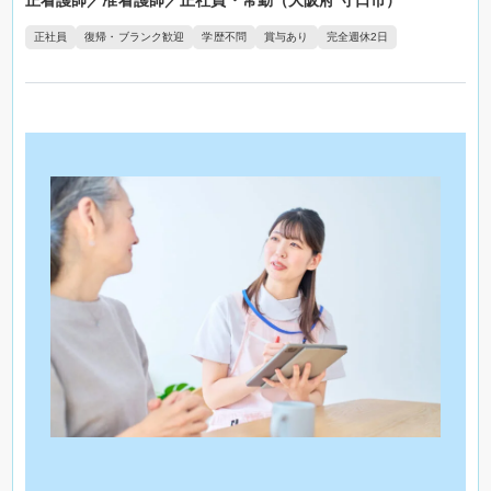
正看護師／准看護師／正社員・常勤（大阪府 守口市）
正社員
復帰・ブランク歓迎
学歴不問
賞与あり
完全週休2日