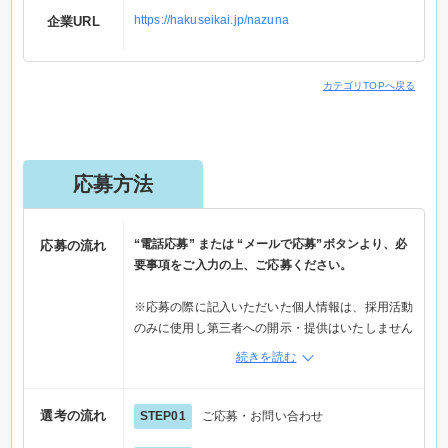
https://hakuseikai.jp/nazuna
企業URL
カテゴリTOPへ戻る
応募方法
“電話応募” または “メールで応募”ボタンより、必
応募の流れ
要事項をご入力の上、ご応募ください。
※応募の際に記入いただいた個人情報は、採用活動
のみに使用し第三者への開示・提供はいたしません
※メール応募の場合は、メールで応募ボタンから応
続きを読む
募フォームへ進み情報を入力の上、直接企業へご連
絡ください
※電話でご応募の際は「Elabel（えらべる）を見
選考の流れ
STEP01
ご応募・お問い合わせ
た」とお伝えください