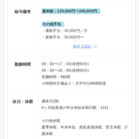
基本給：220,000円〜240,000円
給与備考
その他手当
・通勤手当：30,000円／月
・業務手当：30,000円〜
・特定業務手当：3,000円〜
続きを読む
・特定処遇改善手当：4,000円〜
・ベースアップ手当：3,000円
・調整手当(経験等考慮)
08：00〜17：00(休憩60分)
勤務時間
・住宅手当(支給条件あり)
09：00〜18：00(休憩60分)
※前職の賃金を考慮します
実働時間：8時間
・昇給あり(1月あたり：2,000円〜30,000円)
※時間外労働あり：月平均10時間程度
・賞与あり(年3回)：賞与月数 計3.00ヶ月分(前年度
実績)
週休2日制
休日・休暇
6ヶ月経過後の年次有給休暇日数：10日
その他休暇
夏季休暇、年末年始、産前産後休暇、育児休暇、介
護休暇