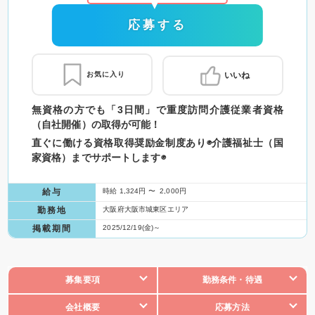
応募する
お気に入り
いいね
無資格の方でも「3日間」で重度訪問介護従業者資格
（自社開催）の取得が可能！
直ぐに働ける資格取得奨励金制度あり◉介護福祉士（国
家資格）までサポートします◉
給与
時給 1,324円 〜 2,000円
勤務地
大阪府大阪市城東区エリア
掲載期間
2025/12/19(金)～
募集要項
勤務条件・待遇
会社概要
応募方法