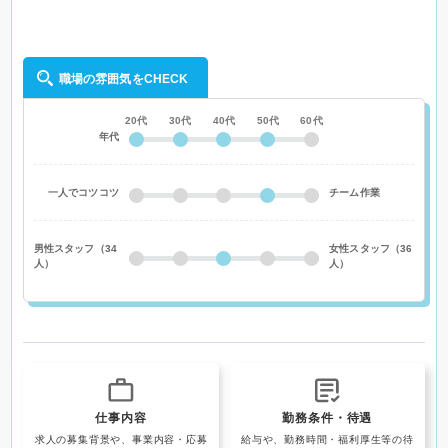
職場の雰囲気をCHECK
20代
30代
40代
50代
60代
年代
一人でコツコツ
チーム作業
男性スタッフ（34
女性スタッフ（36
人）
人）
仕事内容
勤務条件・待遇
求人の募集背景や、事業内容・応募
給与や、勤務時間・福利厚生等の待