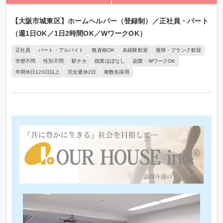
【大阪市城東区】ホームヘルパー（登録制）／正社員・パート
（週1日OK／1日2時間OK／WワークOK）
正社員
パート・アルバイト
無資格OK
未経験歓迎
復帰・ブランク歓迎
学歴不問
性別不問
駅チカ
残業ほぼなし
副業・WワークOK
年間休日120日以上
完全週休2日
複数名採用