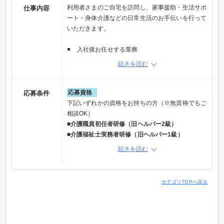
利用者さまのご自宅を訪問し、家事援助・生活サポ
仕事内容
ート・身体介護などの日常生活のお手伝いを行って
いただきます。
入社後お任せする業務
・掃除・洗濯・買い物などの家事支援
続きを読む
・食事・入浴・外出の付き添い
・お話相手やテレビ鑑賞、散歩などの生活サポート
・記録業務（スマホで簡単に入力できます）
応募資格
応募条件
下記いずれかの資格をお持ちの方（※無資格でもご
将来的にお任せする業務
相談OK）
・映画館や遊園地などの外出支援（費用は会社負
■介護職員初任者研修（旧ヘルパー2級）
担）
■介護福祉士実務者研修（旧ヘルパー1級）
・ご利用者さまの希望に合わせた個別ケアの提案
■介護福祉士
続きを読む
・スタッフとの連携やサービス品質向上への参加
■重度訪問介護従業者
※ 無資格の方には「資格取得奨学金制度」でサポ
※※※※※※サポート体制※※※※※※
ートします！
カテゴリTOPへ戻る
◉ 訪問介護が初めてでも、先輩スタッフが同行しな
がら丁寧にサポート
特記事項
◉ ひとり立ち後も複数の社員がフォローする安心の
■ 年齢・性別・経験不問（ほとんどのスタッフが未
体制
経験スタート）