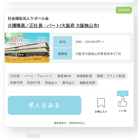
PICKUP
社会福祉法人ラポール会
介護職員／正社員・パート(大阪府 大阪狭山市)
給与
月給：223,600円 〜
勤務地
大阪府大阪狭山市東茱萸木4丁目
正社員
パート・アルバイト
無資格OK
未経験歓迎
復帰・ブランク歓迎
学歴不問
性別不問
昇給あり
賞与あり
複数名採用
+2
求人をみる
いいね
お気に入り
最終更新日：2025/04/01(火)