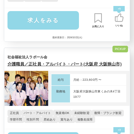
+5
求人をみる
いいね
お気に入り
最終更新日：2024/10/22(火)
PICKUP
社会福祉法人ラポール会
介護職員／正社員・アルバイト・パート(大阪府 大阪狭山市)
給与
月給：223,600円 〜
勤務地
大阪府大阪狭山市東くみの木4丁目
1977
正社員
パート・アルバイト
無資格OK
未経験歓迎
復帰・ブランク歓迎
学歴不問
性別不問
昇給あり
賞与あり
複数名採用
+3