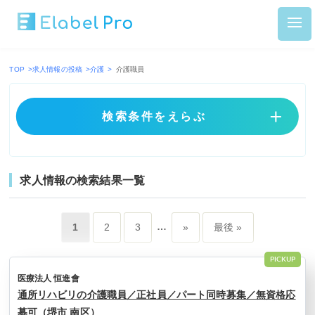
TOP
>
求人情報の投稿
>
介護
>
介護職員
検索条件をえらぶ
求人情報の検索結果一覧
…
1
2
3
»
最後 »
PICKUP
医療法人 恒進會
通所リハビリの介護職員／正社員／パート同時募集／無資格応
募可（堺市 南区）