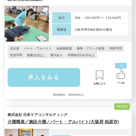
給与
月給： 250,000円 〜 270,000円
勤務地
大阪府堺市南区豊田40番地
正社員
パート・アルバイト
未経験歓迎
復帰・ブランク歓迎
学歴不問
性別不問
残業ほぼなし
賞与あり
年間休日120日以上
+1
求人をみる
いいね
お気に入り
最終更新日：2025/06/03(火)
PICKUP
株式会社 日本ケアコンサルティング
介護職員／施設介護／パート・アルバイト(大阪府 柏原市)