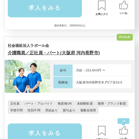
求人をみる
いいね
お気に入り
最終更新日：2025/04/01(火)
PICKUP
社会福祉法人ラポール会
介護職員／正社員・パート(大阪府 河内長野市)
給与
月給：223,600円 〜
勤務地
大阪府河内長野市木戸2丁目33-5
正社員
パート・アルバイト
無資格OK
未経験歓迎
復帰・ブランク歓迎
学歴不問
性別不問
昇給あり
賞与あり
複数名採用
+4
求人をみる
いいね