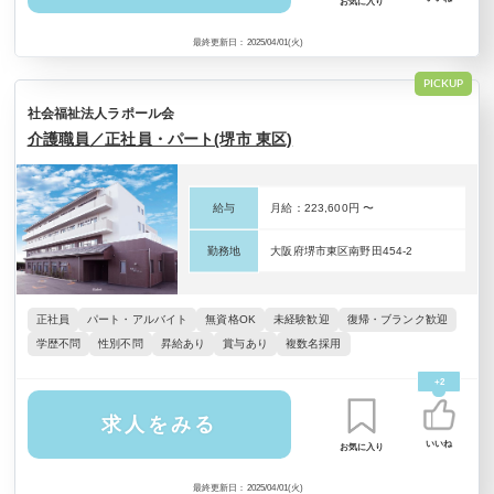
お気に入り
最終更新日：2025/04/01(火)
PICKUP
社会福祉法人ラポール会
介護職員／正社員・パート(堺市 東区)
給与
月給：223,600円 〜
勤務地
大阪府堺市東区南野田454-2
正社員
パート・アルバイト
無資格OK
未経験歓迎
復帰・ブランク歓迎
学歴不問
性別不問
昇給あり
賞与あり
複数名採用
+2
求人をみる
いいね
お気に入り
最終更新日：2025/04/01(火)