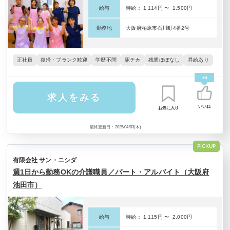
給与
時給： 1,114円 〜 1,500円
勤務地
大阪府柏原市石川町4番2号
正社員
復帰・ブランク歓迎
学歴不問
駅チカ
残業ほぼなし
昇給あり
+4
求人をみる
いいね
お気に入り
最終更新日：2025/04/03(木)
PICKUP
有限会社 サン・ニシダ
週1日から勤務OKの介護職員／パート・アルバイト（大阪府
池田市）
給与
時給： 1,115円 〜 2,000円