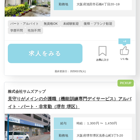
勤務地
大阪府池田市石橋4丁目20−19
パート・アルバイト
無資格OK
未経験歓迎
復帰・ブランク歓迎
学歴不問
性別不問
+4
求人をみる
いいね
お気に入り
最終更新日：2025/02/25(火)
PICKUP
株式会社サムズアップ
見守りがメインの介護職（機能訓練専門デイサービス）アルバ
イト・パート・非常勤（堺市 堺区）
給与
時給： 1,300円 〜 1,450円
勤務地
大阪府堺市堺区浅香山町3丁5-20