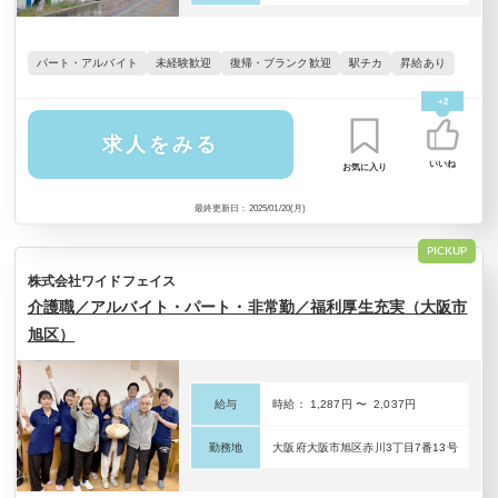
パート・アルバイト
未経験歓迎
復帰・ブランク歓迎
駅チカ
昇給あり
+2
求人をみる
いいね
お気に入り
最終更新日：2025/01/20(月)
PICKUP
株式会社ワイドフェイス
介護職／アルバイト・パート・非常勤／福利厚生充実（大阪市
旭区）
給与
時給： 1,287円 〜 2,037円
勤務地
大阪府大阪市旭区赤川3丁目7番13号