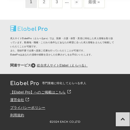
…
1
2
3
»
最後 »
求人サイトElabelPro（えらべるpro）では、医療・介護・保育・美容に特化した求人情報を取り扱
っています。勤務地・職種・こだわり条件などあなたの希望に合った求人情報をえらんで検索して
いただくことが可能です。
また、登録不要で企業へ直接ご応募を行っていただくことが可能です。
ElabelProはあなたの資格や経験を活かした仕事さがしをお手伝いいたします。
関連サービス
総合求人サイトElabel（えらべる）
専門業種に特化してえらべる求人
【Elabel Pro】へのご掲載はこちら
運営会社
プライバシーポリシー
利用規約
©️2024 EACH CO.,LTD