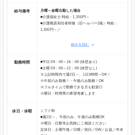
月曜～金曜出勤した場合
給与備考
■介護福祉士 時給：1,350円～
■介護職員初任者研修（旧ヘルパー2級）時給：
1,300円～／
土曜出勤した場合
続きを読む
■介護福祉士 時給：1,450円～
■介護職員初任者研修（旧ヘルパー2級）時給：
1,400円～／
■平日 09：00～16：00 (休憩あり)
勤務時間
＊処遇改善手当込み
■土曜 09：00～12：00 (休憩なし)
※上記時間内で週2日～、1日3時間～OK！
※午前のみ勤務！・午後のみ勤務！OK
※フルタイムで勤務できる方も歓迎◎
※曜日・時間帯の希望考慮します
シフト制
休日・休暇
■週2日～、午前のみ、午後のみ勤務OK
※曜日・日数等お気軽にご相談ください
定休日：土曜午後／日曜／祝日／GW／お盆／年末