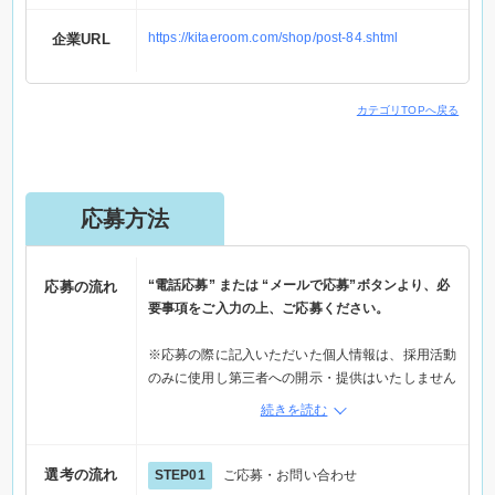
https://kitaeroom.com/shop/post-84.shtml
企業URL
カテゴリTOPへ戻る
応募方法
“電話応募” または “メールで応募”ボタンより、必
応募の流れ
要事項をご入力の上、ご応募ください。
※応募の際に記入いただいた個人情報は、採用活動
のみに使用し第三者への開示・提供はいたしません
※メール応募の場合は、メールで応募ボタンから応
続きを読む
募フォームへ進み情報を入力の上、直接企業へご連
絡ください
※電話でご応募の際は「Elabel（えらべる）を見
選考の流れ
STEP01
ご応募・お問い合わせ
た」とお伝えください