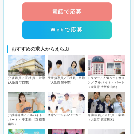
電話で応募
Webで応募
おすすめの求人からえらぶ
介護職員／正社員・常勤
児童指導員／正社員・常勤
トリマー／人気ペットサロ
(大阪府 守口市)
（大阪府 豊中市）
ン／アルバイト・パート
（大阪府 大阪狭山市）
介護補補助／アルバイト・
医療ソーシャルワーカー
介護職員／正社員・常勤
パート・非常勤（京都市
（大阪市 東淀川区）
南区）