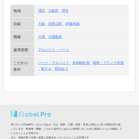
地域
堺区
大阪府
堺市
沿線
大阪
浅香山駅
JR阪和線
職種
介護
介護職員
雇用形態
アルバイト・パート
こだわり
パート・アルバイト
未経験歓迎
復帰・ブランク歓迎
駅チカ
昇給あり
条件
求人サイトElabelPro（えらべるpro）では、医療・介護・保育・美容に特化した求人情報を取り扱
っています。勤務地・職種・こだわり条件などあなたの希望に合った求人情報をえらんで検索して
いただくことが可能です。
また、登録不要で企業へ直接ご応募を行っていただくことが可能です。