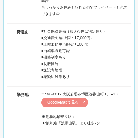
年始
※しっかりお休みも取れるのでプライベートも充実
できます◎
■社会保険完備（加入条件は法定通り）
待遇面
■交通費支給(上限：17,000円）
■土曜出勤手当(時給+100円)
■自転車通勤可能
■研修制度あり
■制服貸与
■施設内禁煙
■感染症対策あり
〒590-0012 大阪府堺市堺区浅香山町3丁5-20
勤務地
GoogleMapで見る
勤務地最寄り駅：
JR阪和線「浅香山駅」より徒歩2分