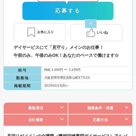
応募する
+2
お気に入り
いいね
デイサービスにて「見守り」メインのお仕事！
午前のみ、午後のみOK！あなたのペースで働けます☆
給与
時給 1,300円 〜 1,450円
勤務地
大阪府堺市堺区浅香山町3丁5-20
掲載期間
2025/01/15(水)～
募集要項
勤務条件・待遇
会社概要
応募方法