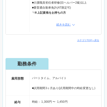
の運動をサポートしていただきます☆
■介護職員初任者研修(旧ヘルパー2級)以上
■見守り：利用者様の状態を随時確認し、安全に過
■要普通自動車免許(AT限定可)
ごせるよう見守っていただきます☆
└
※上記資格をお持ちの方
■送迎：施設への送迎業務をお任せいたします☆
あれば活かせる資格！
続きを読む
▼看護師(パート)も同時募集中▼
■介護福祉士
看護師(パート)求人
▼ホームページ▼
こんな方歓迎！
カテゴリTOPへ戻る
きたえるーむ堺浅香山
☆自分のペースで働きたい方！
☆子育て中のママさんパパさん！
電話応募の際は「Elabel(えらべる求人サイト)」を
☆ブランクはあるけど、仕事復帰を考えられてる
見た。とお伝えください。
方！
勤務条件
☆近所で働きたい！アクセスが良い職場で働きたい
方！
※ハローワークで仕事をお探しの方もご連絡くださ
い！
パートタイム、アルバイト
雇用形態
※ご応募の際は「Elabel（エラベル）を見た」とお
■試用期間3ヶ月あり(試用期間中の時給変更なし)
伝えください
時給： 1,300円 〜 1,450円
給与