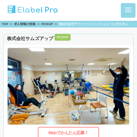
TOP
>
求人情報の投稿
>
PICKUP
>
機能訓練専門デイサービス きたえるーむ堺浅香山
株式会社サムズアップ
PICKUP
Webでかんたん応募！