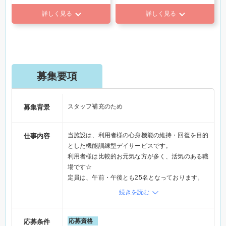
詳しく見る
詳しく見る
募集要項
スタッフ補充のため
募集背景
当施設は、利用者様の心身機能の維持・回復を目的
仕事内容
とした機能訓練型デイサービスです。
利用者様は比較的お元気な方が多く、活気のある職
場です☆
定員は、午前・午後とも25名となっております。
スタッフは常に6名〜7名体制で、ご利用者様をお
続きを読む
迎えいたします。
【主な業務】
■運動指導：専門スタッフの指導のもと、利用者様
応募資格
応募条件