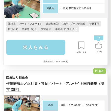
勤務地
大阪府堺市南区豊田40番地
正社員
パート・アルバイト
未経験歓迎
復帰・ブランク歓迎
学歴不問
性別不問
残業ほぼなし
賞与あり
年間休日120日以上
+1
求人をみる
いいね
お気に入り
最終更新日：2025/06/03(火)
PICKUP
医療法人 恒進會
作業療法士／正社員・常勤／パート・アルバイト同時募集（堺
市 南区）
給与
月給： 375,000円 〜 500,000円