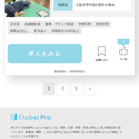
勤務地
大阪府堺市南区豊田40番地
正社員
未経験歓迎
復帰・ブランク歓迎
学歴不問
性別不問
残業ほぼなし
賞与あり
年間休日120日以上
+2
求人をみる
いいね
お気に入り
最終更新日：2025/06/03(火)
1
2
3
»
求人サイトElabelPro（えらべるpro）では、医療・介護・保育・美容に特化した求人情報を取り扱
っています。勤務地・職種・こだわり条件などあなたの希望に合った求人情報をえらんで検索して
いただくことが可能です。