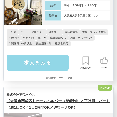
給与
時給： 1,324円 〜 2,000円
勤務地
大阪府大阪市天王寺区エリア
正社員
パート・アルバイト
無資格OK
未経験歓迎
復帰・ブランク歓迎
学歴不問
性別不問
駅チカ
残業ほぼなし
副業・WワークOK
年間休日120日以上
完全週休2日
複数名採用
求人をみる
いいね
お気に入り
最終更新日：2025/12/22(月)
PICKUP
株式会社アワハウス
【大阪市西成区】ホームヘルパー（登録制）／正社員・パート
（週1日OK／1日2時間OK／WワークOK）