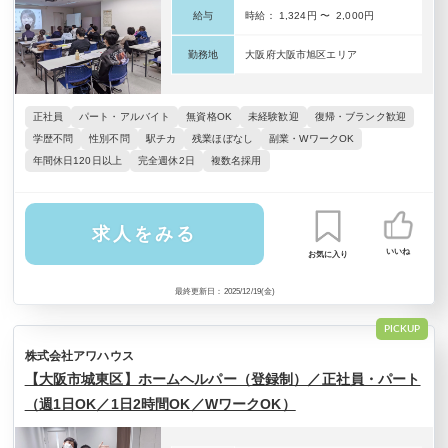
給与
時給： 1,324円 〜 2,000円
勤務地
大阪府大阪市旭区エリア
正社員
パート・アルバイト
無資格OK
未経験歓迎
復帰・ブランク歓迎
学歴不問
性別不問
駅チカ
残業ほぼなし
副業・WワークOK
年間休日120日以上
完全週休2日
複数名採用
求人をみる
いいね
お気に入り
最終更新日：2025/12/19(金)
PICKUP
株式会社アワハウス
【大阪市城東区】ホームヘルパー（登録制）／正社員・パート
（週1日OK／1日2時間OK／WワークOK）