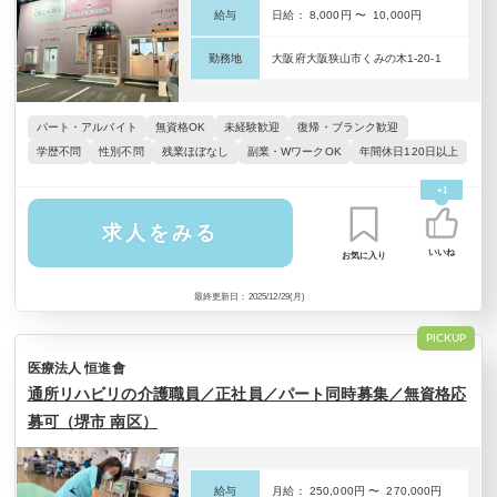
給与
日給： 8,000円 〜 10,000円
勤務地
大阪府大阪狭山市くみの木1-20-1
パート・アルバイト
無資格OK
未経験歓迎
復帰・ブランク歓迎
学歴不問
性別不問
残業ほぼなし
副業・WワークOK
年間休日120日以上
+1
求人をみる
いいね
お気に入り
最終更新日：2025/12/29(月)
PICKUP
医療法人 恒進會
通所リハビリの介護職員／正社員／パート同時募集／無資格応
募可（堺市 南区）
給与
月給： 250,000円 〜 270,000円