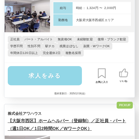
給与
時給： 1,324円 〜 2,000円
勤務地
大阪府大阪市西成区エリア
正社員
パート・アルバイト
無資格OK
未経験歓迎
復帰・ブランク歓迎
学歴不問
性別不問
駅チカ
残業ほぼなし
副業・WワークOK
年間休日120日以上
完全週休2日
複数名採用
求人をみる
いいね
お気に入り
最終更新日：2025/12/19(金)
PICKUP
株式会社アワハウス
【大阪市西区】ホームヘルパー（登録制）／正社員・パート
（週1日OK／1日2時間OK／WワークOK）