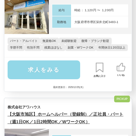
給与
時給： 1,120円 〜 1,200円
勤務地
大阪府堺市堺区深井北町3483-1
パート・アルバイト
無資格OK
未経験歓迎
復帰・ブランク歓迎
学歴不問
性別不問
残業ほぼなし
副業・WワークOK
年間休日120日以上
求人をみる
いいね
お気に入り
最終更新日：2025/12/25(木)
PICKUP
株式会社アワハウス
【大阪市旭区】ホームヘルパー（登録制）／正社員・パート
（週1日OK／1日2時間OK／WワークOK）