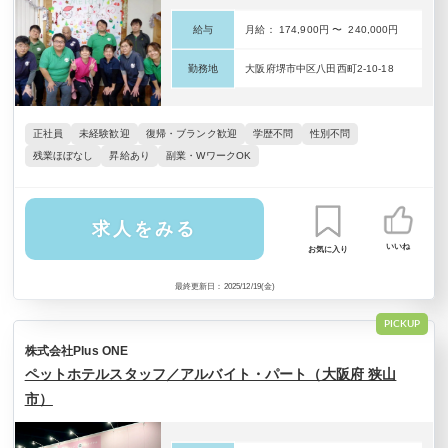
給与
月給： 174,900円 〜 240,000円
勤務地
大阪府堺市中区八田西町2-10-18
正社員
未経験歓迎
復帰・ブランク歓迎
学歴不問
性別不問
残業ほぼなし
昇給あり
副業・WワークOK
求人をみる
いいね
お気に入り
最終更新日：2025/12/19(金)
PICKUP
株式会社Plus ONE
ペットホテルスタッフ／アルバイト・パート（大阪府 狭山
市）