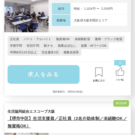
給与
時給： 1,324円 〜 2,000円
勤務地
大阪府大阪市西区エリア
正社員
パート・アルバイト
無資格OK
未経験歓迎
復帰・ブランク歓迎
学歴不問
性別不問
駅チカ
残業ほぼなし
副業・WワークOK
年間休日120日以上
完全週休2日
複数名採用
+1
求人をみる
いいね
お気に入り
最終更新日：2025/12/19(金)
PICKUP
生活協同組合エスコープ大阪
【堺市中区】生活支援員／正社員（2名介助体制／未経験OK／
無資格OK）