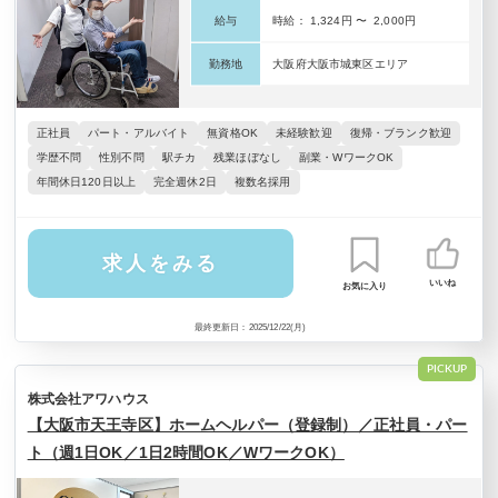
給与
時給： 1,324円 〜 2,000円
勤務地
大阪府大阪市城東区エリア
正社員
パート・アルバイト
無資格OK
未経験歓迎
復帰・ブランク歓迎
学歴不問
性別不問
駅チカ
残業ほぼなし
副業・WワークOK
年間休日120日以上
完全週休2日
複数名採用
求人をみる
いいね
お気に入り
最終更新日：2025/12/22(月)
PICKUP
株式会社アワハウス
【大阪市天王寺区】ホームヘルパー（登録制）／正社員・パー
ト（週1日OK／1日2時間OK／WワークOK）