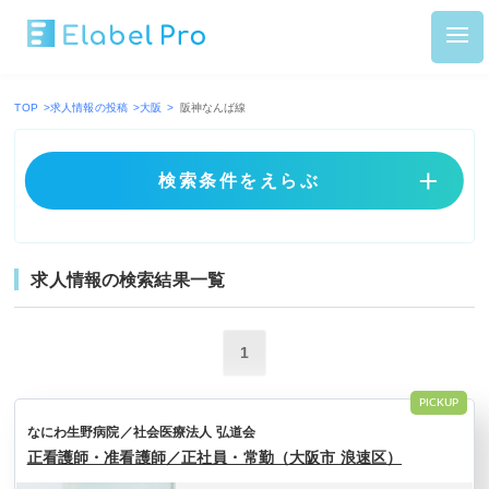
TOP
>
求人情報の投稿
>
大阪
>
阪神なんば線
検索条件をえらぶ
求人情報の検索結果一覧
1
PICKUP
なにわ生野病院／社会医療法人 弘道会
正看護師・准看護師／正社員・常勤（大阪市 浪速区）