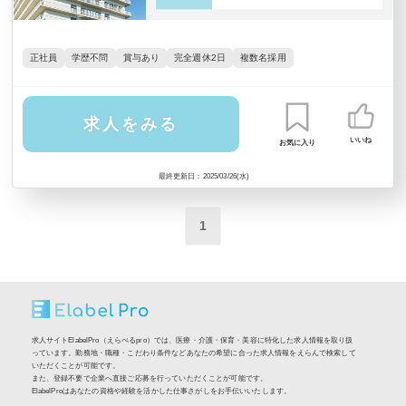
正社員
学歴不問
賞与あり
完全週休2日
複数名採用
求人をみる
いいね
お気に入り
最終更新日：2025/03/26(水)
1
求人サイトElabelPro（えらべるpro）では、医療・介護・保育・美容に特化した求人情報を取り扱
っています。勤務地・職種・こだわり条件などあなたの希望に合った求人情報をえらんで検索して
いただくことが可能です。
また、登録不要で企業へ直接ご応募を行っていただくことが可能です。
ElabelProはあなたの資格や経験を活かした仕事さがしをお手伝いいたします。