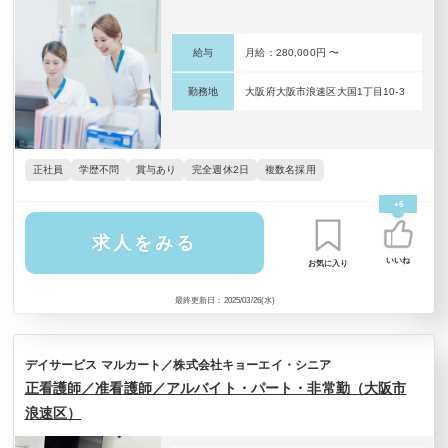
給与
月給：280,000円 〜
勤務地
大阪府大阪市浪速区大国1丁目10-3
正社員
学歴不問
賞与あり
完全週休2日
複数名採用
+6
求人をみる
いいね
お気に入り
最終更新日：2025/03/26(水)
デイサービス マルカート／株式会社キョーエイ・シニア
正看護師／准看護師／アルバイト・パート・非常勤（大阪市
浪速区）