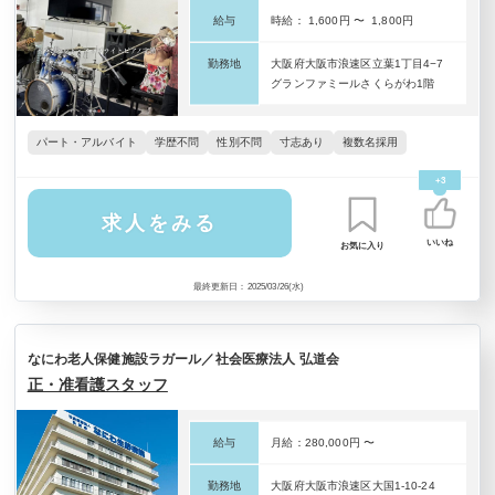
給与
時給： 1,600円 〜 1,800円
勤務地
大阪府大阪市浪速区立葉1丁目4−7
グランファミールさくらがわ1階
パート・アルバイト
学歴不問
性別不問
寸志あり
複数名採用
+3
求人をみる
いいね
お気に入り
最終更新日：2025/03/26(水)
なにわ老人保健施設ラガール／社会医療法人 弘道会
正・准看護スタッフ
給与
月給：280,000円 〜
勤務地
大阪府大阪市浪速区大国1-10-24