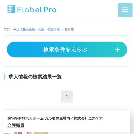
TOP
>
求人情報の投稿
>
大阪
>
京阪本線
>
萱島駅
検索条件をえらぶ
求人情報の検索結果一覧
1
住宅型有料老人ホーム カルモ黒原城内／株式会社エスケア
介護職員