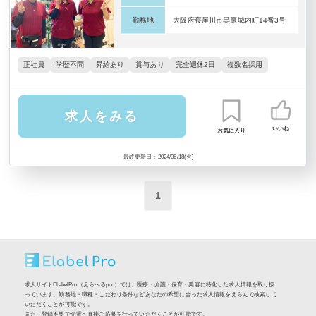
勤務地
大阪府寝屋川市黒原城内町14番3号
正社員
学歴不問
昇給あり
賞与あり
完全週休2日
複数名採用
求人をみる
いいね
お気に入り
最終更新日：2024/06/18(火)
1
求人サイトElabelPro（えらべるpro）では、医療・介護・保育・美容に特化した求人情報を取り扱
っています。勤務地・職種・こだわり条件などあなたの希望に合った求人情報をえらんで検索して
いただくことが可能です。
また、登録不要で企業へ直接ご応募を行っていただくことが可能です。