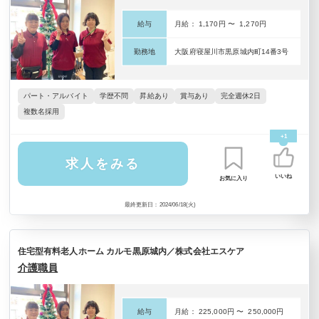
給与
月給： 1,170円 〜 1,270円
勤務地
大阪府寝屋川市黒原城内町14番3号
パート・アルバイト
学歴不問
昇給あり
賞与あり
完全週休2日
複数名採用
+1
求人をみる
いいね
お気に入り
最終更新日：2024/06/18(火)
住宅型有料老人ホーム カルモ黒原城内／株式会社エスケア
介護職員
給与
月給： 225,000円 〜 250,000円