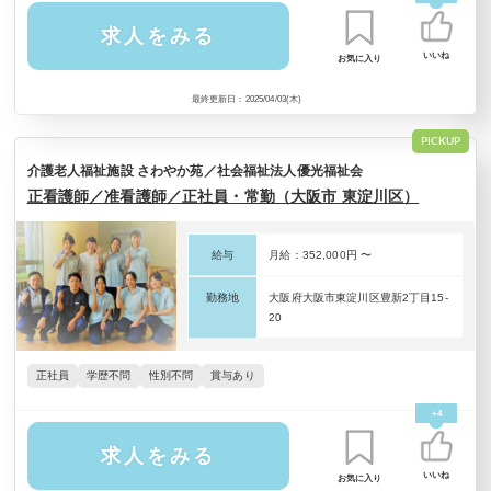
求人をみる
いいね
お気に入り
最終更新日：2025/04/03(木)
PICKUP
介護老人福祉施設 さわやか苑／社会福祉法人優光福祉会
正看護師／准看護師／正社員・常勤（大阪市 東淀川区）
給与
月給：352,000円 〜
勤務地
大阪府大阪市東淀川区豊新2丁目15-
20
正社員
学歴不問
性別不問
賞与あり
+4
求人をみる
いいね
お気に入り