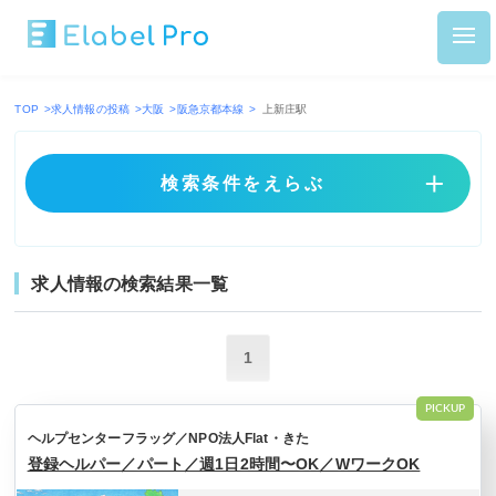
TOP
>
求人情報の投稿
>
大阪
>
阪急京都本線
>
上新庄駅
検索条件をえらぶ
求人情報の検索結果一覧
1
PICKUP
ヘルプセンターフラッグ／NPO法人Flat・きた
登録ヘルパー／パート／週1日2時間〜OK／WワークOK