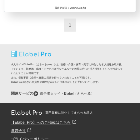
最終更新日：2025/04/03(木)
1
求人サイトElabelPro（えらべるpro）では、医療・介護・保育・美容に特化した求人情報を取り扱
っています。勤務地・職種・こだわり条件などあなたの希望に合った求人情報をえらんで検索して
いただくことが可能です。
また、登録不要で企業へ直接ご応募を行っていただくことが可能です。
ElabelProはあなたの資格や経験を活かした仕事さがしをお手伝いいたします。
関連サービス
総合求人サイトElabel（えらべる）
専門業種に特化してえらべる求人
【Elabel Pro】へのご掲載はこちら
運営会社
プライバシーポリシー