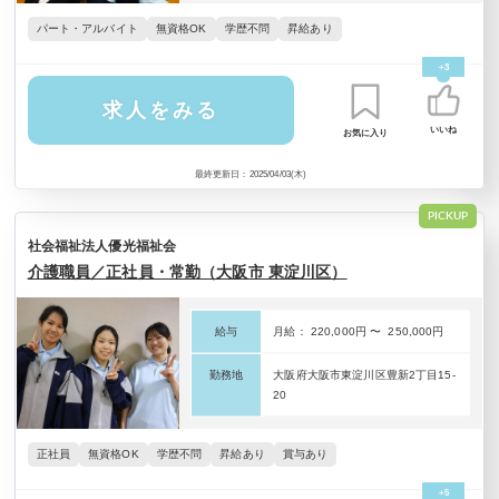
パート・アルバイト
無資格OK
学歴不問
昇給あり
+3
求人をみる
いいね
お気に入り
最終更新日：2025/04/03(木)
PICKUP
社会福祉法人優光福祉会
介護職員／正社員・常勤（大阪市 東淀川区）
給与
月給： 220,000円 〜 250,000円
勤務地
大阪府大阪市東淀川区豊新2丁目15-
20
正社員
無資格OK
学歴不問
昇給あり
賞与あり
+5