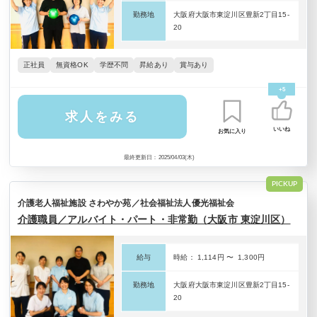
勤務地
大阪府大阪市東淀川区豊新2丁目15-
20
正社員
無資格OK
学歴不問
昇給あり
賞与あり
+5
求人をみる
いいね
お気に入り
最終更新日：2025/04/03(木)
PICKUP
介護老人福祉施設 さわやか苑／社会福祉法人優光福祉会
介護職員／アルバイト・パート・非常勤（大阪市 東淀川区）
給与
時給： 1,114円 〜 1,300円
勤務地
大阪府大阪市東淀川区豊新2丁目15-
20