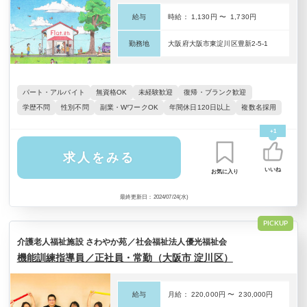
給与
時給： 1,130円 〜 1,730円
勤務地
大阪府大阪市東淀川区豊新2-5-1
パート・アルバイト
無資格OK
未経験歓迎
復帰・ブランク歓迎
学歴不問
性別不問
副業・WワークOK
年間休日120日以上
複数名採用
+1
求人をみる
いいね
お気に入り
最終更新日：2024/07/24(水)
PICKUP
介護老人福祉施設 さわやか苑／社会福祉法人優光福祉会
機能訓練指導員／正社員・常勤（大阪市 淀川区）
給与
月給： 220,000円 〜 230,000円