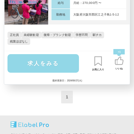
給与
月給：270,000円 〜
勤務地
大阪府大阪市西区江之子島1-5-12
正社員
未経験歓迎
復帰・ブランク歓迎
学歴不問
駅チカ
残業ほぼなし
+1
求人をみる
いいね
お気に入り
最終更新日：2024/08/27(火)
1