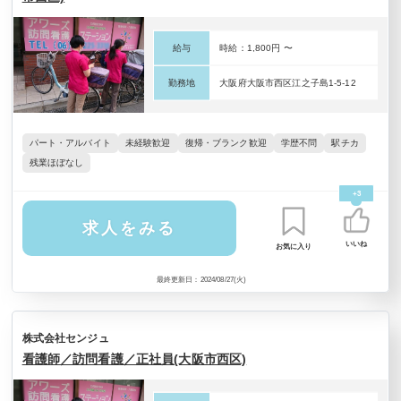
給与
時給：1,800円 〜
勤務地
大阪府大阪市西区江之子島1-5-12
パート・アルバイト
未経験歓迎
復帰・ブランク歓迎
学歴不問
駅チカ
残業ほぼなし
+3
求人をみる
いいね
お気に入り
最終更新日：2024/08/27(火)
株式会社センジュ
看護師／訪問看護／正社員(大阪市西区)