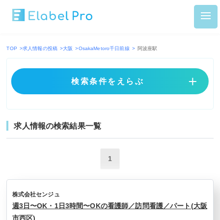
TOP
>
求人情報の投稿
>
大阪
>
OsakaMetoro千日前線
>
阿波座駅
検索条件をえらぶ
求人情報の検索結果一覧
1
株式会社センジュ
週3日〜OK・1日3時間〜OKの看護師／訪問看護／パート(大阪
市西区)