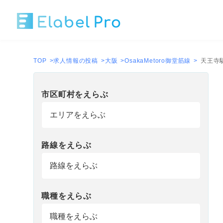
TOP
>
求人情報の投稿
>
大阪
>
OsakaMetoro御堂筋線
>
天王寺
市区町村
を
えらぶ
路線
を
えらぶ
職種
を
えらぶ