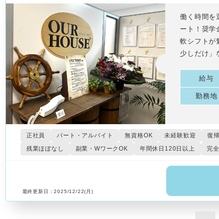
働く時間を
ート！奨学
軟シフトが
少しだけ」
給与
勤務地
正社員
パート・アルバイト
無資格OK
未経験歓迎
復
残業ほぼなし
副業・WワークOK
年間休日120日以上
完全
最終更新日：2025/12/22(月)