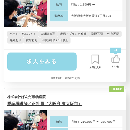
給与
時給：1,150円 〜
勤務地
大阪府東大阪市菱江1丁目1-31
パート・アルバイト
未経験歓迎
復帰・ブランク歓迎
学歴不問
性別不問
昇給あり
賞与あり
年間休日120日以上
+1
求人をみる
いいね
お気に入り
最終更新日：2025/07/16(水)
PICKUP
株式会社ぱんだ動物病院
愛玩看護師／正社員（大阪府 東大阪市）
給与
月給： 210,000円 〜 300,000円