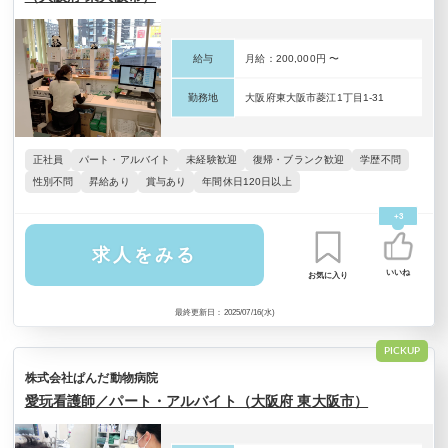
給与
月給：200,000円 〜
勤務地
大阪府東大阪市菱江1丁目1-31
正社員
パート・アルバイト
未経験歓迎
復帰・ブランク歓迎
学歴不問
性別不問
昇給あり
賞与あり
年間休日120日以上
+3
求人をみる
いいね
お気に入り
最終更新日：2025/07/16(水)
PICKUP
株式会社ぱんだ動物病院
愛玩看護師／パート・アルバイト（大阪府 東大阪市）