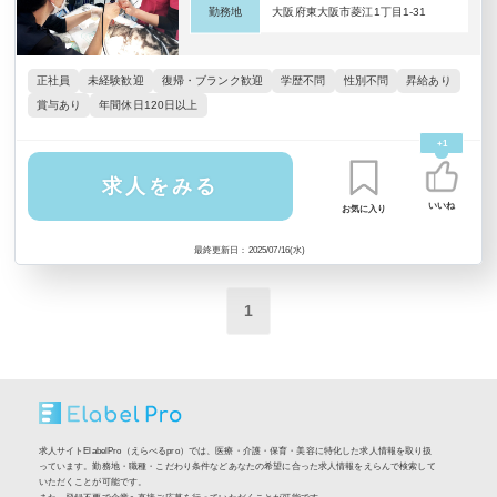
勤務地
大阪府東大阪市菱江1丁目1-31
正社員
未経験歓迎
復帰・ブランク歓迎
学歴不問
性別不問
昇給あり
賞与あり
年間休日120日以上
+1
求人をみる
いいね
お気に入り
最終更新日：2025/07/16(水)
1
求人サイトElabelPro（えらべるpro）では、医療・介護・保育・美容に特化した求人情報を取り扱
っています。勤務地・職種・こだわり条件などあなたの希望に合った求人情報をえらんで検索して
いただくことが可能です。