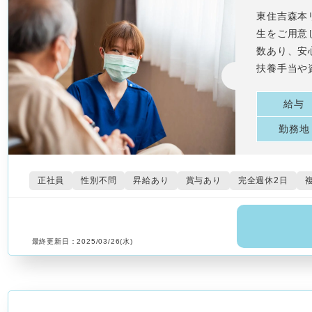
東住吉森本
生をご用意
数あり、安
扶養手当や
給与
勤務地
正社員
性別不問
昇給あり
賞与あり
完全週休2日
最終更新日：2025/03/26(水)