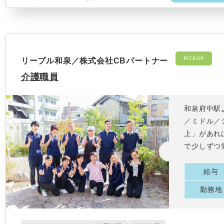
PICKUP
リーブル和泉／株式会社CBパートナー
介護職員
和泉府中駅
／ミドル／
上」があれ
で少しずつ
給与
勤務地