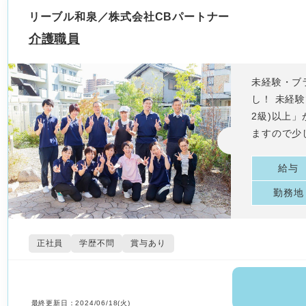
リーブル和泉／株式会社CBパートナー
介護職員
未経験・ブ
し！ 未経
2級)以上
ますので少
給与
勤務地
正社員
学歴不問
賞与あり
最終更新日：2024/06/18(火)