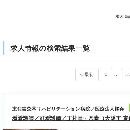
求人掲
求人情報の検索結果一覧
…
« 最初
«
1
東住吉森本リハビリテーション病院／医療法人橘会
看看護師／准看護師／正社員・常勤（大阪市 東