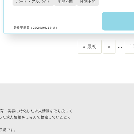
パート・アルバイト
学歴不問
性別不問
最終更新日：2024/06/18(火)
…
« 最初
«
1
護・保育・美容に特化した求人情報を取り扱って
った求人情報をえらんで検索していただく
可能です。