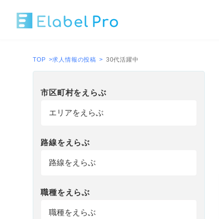
TOP
>
求人情報の投稿
>
30代活躍中
市区町村
を
えらぶ
路線
を
えらぶ
職種
を
えらぶ