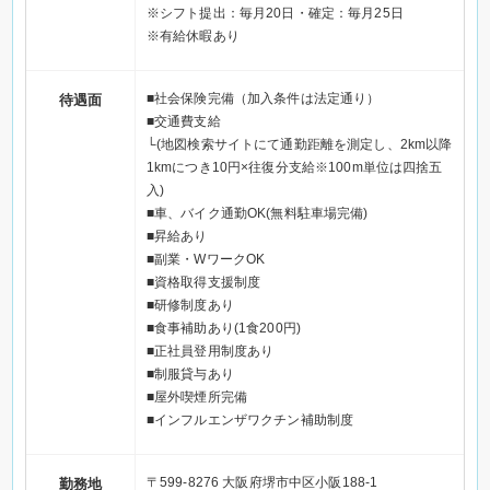
※シフト提出：毎月20日・確定：毎月25日
※有給休暇あり
◆週4日×4週＝月16日
└月給152,960円～206,720円
■社会保険完備（加入条件は法定通り）
待遇面
◆週5日×4週＝月20日
■交通費支給
└月給191,200円～258,400円
└(地図検索サイトにて通勤距離を測定し、2km以降
1kmにつき10円×往復分支給※100m単位は四捨五
◆月23日
入)
└月給219,880円～297,160円
■車、バイク通勤OK(無料駐車場完備)
■昇給あり
■副業・WワークOK
■資格取得支援制度
■研修制度あり
■食事補助あり(1食200円)
■正社員登用制度あり
■制服貸与あり
■屋外喫煙所完備
■インフルエンザワクチン補助制度
〒599-8276 大阪府堺市中区小阪188-1
勤務地