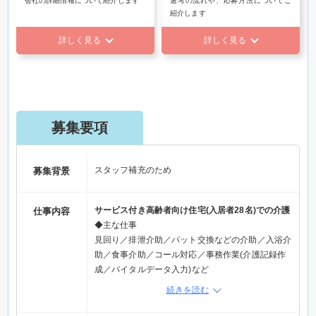
会社の詳細情報について紹介します
選考の流れや、応募方法についてご
紹介します
詳しく見る
詳しく見る
募集要項
スタッフ補充のため
募集背景
サービス付き高齢者向け住宅(入居者28名)での介護
仕事内容
◆主な仕事
見回り／排泄介助／パット交換などの介助／入浴介
助／食事介助／コール対応／事務作業(介護記録作
成／バイタルデータ入力)など
続きを読む
職場環境
＊笑顔が絶えず、仲間を大切にし合えるスタッフが