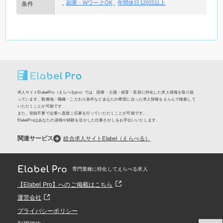
副業・WワークOK
年間休日120日以上
条件
求人サイトElabelPro（えらべるpro）では、医療・介護・保育・美容に特化した求人情報を取り扱
っています。勤務地・職種・こだわり条件などあなたの希望に合った求人情報をえらんで検索して
いただくことが可能です。
また、登録不要で企業へ直接ご応募を行っていただくことが可能です。
ElabelProはあなたの資格や経験を活かした仕事さがしをお手伝いいたします。
関連サービス
総合求人サイトElabel（えらべる）
専門業種に特化してえらべる求人
【Elabel Pro】へのご掲載はこちら
運営会社
プライバシーポリシー