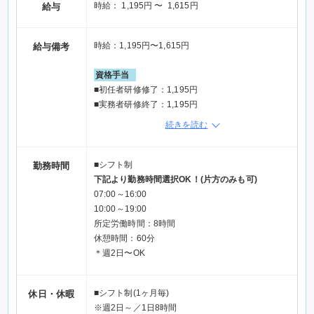
時給： 1,195円 〜 1,615円
給与
方
☆現在アルバイトやパート、短期、派遣職や単発な
どで働いており安定して働ける職場を探している方
時給：1,195円〜1,615円
給与備考
☆長期歓迎！フリーター、大学生応援
☆ハローワークでお仕事を探している方も歓迎
資格手当
性別の条件と理由：女性限定（風紀上）
■初任者研修修了：1,195円
■実務者研修終了：1,195円
※ご応募の際は「Elabel（エラベル）を見た」とお
■介護福祉士：1,205円
続きを読む
伝えください
■介護支援専門員：1,515円
■主任介護支援専門員：1,615円
※土祝は時給100円UP！
■シフト制
勤務時間
※休日手当あり
下記より勤務時間選択OK！(片方のみも可)
07:00～16:00
収入例
10:00～19:00
日給9,560円～12,920円
所定労働時間：8時間
休憩時間：60分
◆週2日×4週＝月8日
＊週2日〜OK
└月給76,480円～103,360円
■シフト制(1ヶ月毎)
休日・休暇
◆週3日×4週＝月12日
※週2日～／1日8時間
└月給114,720円～155,040円