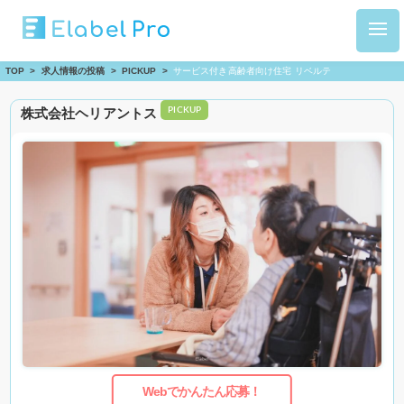
TOP
>
求人情報の投稿
>
PICKUP
>
サービス付き高齢者向け住宅 リベルテ
株式会社ヘリアントス
PICKUP
Webでかんたん応募！