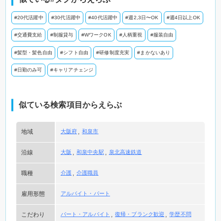
#20代活躍中
#30代活躍中
#40代活躍中
#週2,3日〜OK
#週4日以上OK
#交通費支給
#制服貸与
#WワークOK
#人柄重視
#服装自由
#髪型・髪色自由
#シフト自由
#研修制度充実
#まかないあり
#日勤のみ可
#キャリアチェンジ
似ている検索項目からえらぶ
地域
大阪府
和泉市
沿線
大阪
和泉中央駅
泉北高速鉄道
職種
介護
介護職員
雇用形態
アルバイト・パート
こだわり
パート・アルバイト
復帰・ブランク歓迎
学歴不問