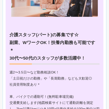
介護スタッフ(パート)の募集です☆
副業、WワークOK！扶養内勤務も可能です
＊
30代〜50代のスタッフが多数活躍中！
週2〜3.5日〜など勤務相談OK！
「土日祝だけの勤務」や「長期勤務」なども大歓迎◎
社員登用制度あり＊
車、バイクでの通勤可！(無料駐車場完備)
交通費支給します(地図検索サイトにて通勤距離を測定
し、2km以降1kmにつき10円×往復分支給※100m単位は四