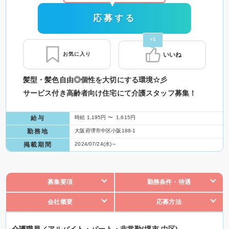
応募する
+1
お気に入り
いいね
髪型・髪色自由◎個性を大切にする環境☆彡
サービス付き高齢者向け住宅にて介護スタッフ募集！
給与
時給 1,195円 〜 1,615円
勤務地
大阪府堺市中区小阪188-1
掲載期間
2024/07/24(水)～
募集要項
勤務条件・待遇
会社概要
応募方法