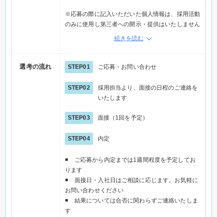
※応募の際に記入いただいた個人情報は、採用活動
のみに使用し第三者への開示・提供はいたしません
※メール応募の場合は、メールで応募ボタンから応
続きを読む
募フォームへ進み情報を入力の上、直接企業へご連
絡ください
※電話でご応募の際は「Elabel（えらべる）を見
選考の流れ
STEP01
ご応募・お問い合わせ
た」とお伝えください
STEP02
採用担当より、面接の日程のご連絡を
いたします
STEP03
面接（1回を予定）
STEP04
内定
ご応募から内定までは1週間程度を予定してお
ります
面接日・入社日はご相談に応じます。お気軽に
お問い合わせください
結果については合否に関わらずご連絡いたしま
す