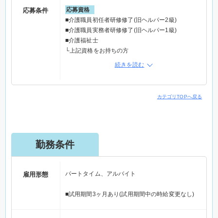
多い◎
応募資格
応募条件
＊個性を大切にするので、髪色、髪型、ピアス、フ
■介護職員初任者研修修了(旧ヘルパー2級)
ァッションタトゥーOK◎
■介護職員実務者研修修了(旧ヘルパー1級)
■介護福祉士
電話応募の際は「Elabel(えらべる求人サイト)」を
└上記資格をお持ちの方
見た。とお伝えください。
続きを読む
特記事項
◆学歴不問
◆未経験・復帰・ブランクOK
カテゴリTOPへ戻る
◆主婦・主夫歓迎
◆扶養内勤務OK
◆髪型・髪色自由
◆ピアス、ファッションタトゥーOK
勤務条件
こんな方歓迎！
☆介護職、介護福祉士の経験がある方
☆生活支援員、障がい者支援員、訪問介護の経験が
パートタイム、アルバイト
雇用形態
ある方
☆デイサービス、グループホームでの勤務経験があ
■試用期間3ヶ月あり(試用期間中の時給変更なし)
る方
☆介護施設、障がい者支援施設での勤務経験がある