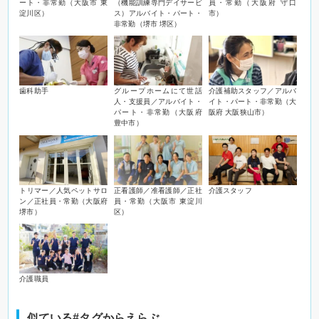
ート・非常勤（大阪市 東
（機能訓練専門デイサービ
員・常勤（大阪府 守口
淀川区）
ス）アルバイト・パート・
市）
非常勤（堺市 堺区）
歯科助手
グループホームにて世話
介護補助スタッフ／アルバ
人・支援員／アルバイト・
イト・パート・非常勤（大
パート・非常勤（大阪府
阪府 大阪狭山市）
豊中市）
トリマー／人気ペットサロ
正看護師／准看護師／正社
介護スタッフ
ン／正社員・常勤（大阪府
員・常勤（大阪市 東淀川
堺市）
区）
介護職員
似ている#タグからえらぶ