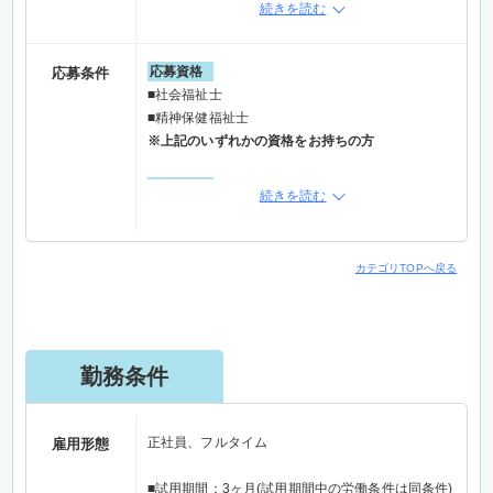
続きを読む
■経済的問題の解決、調整援助
■地域活動、地域の各種会議参加など
応募資格
応募条件
■社会福祉士
■精神保健福祉士
※上記のいずれかの資格をお持ちの方
特記事項
続きを読む
■未経験歓迎
こんな方はぜひご応募ください！
カテゴリTOPへ戻る
■安定した環境で長く働きたい方
■誠実に仕事に取り組める方
■ワークライフバランスを大事にしたい方
■チームワークを大切にできる方
勤務条件
正社員、フルタイム
雇用形態
■試用期間：3ヶ月(試用期間中の労働条件は同条件)