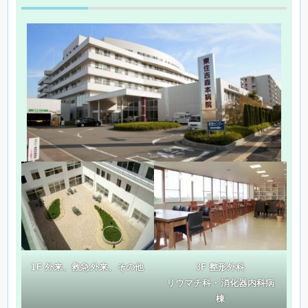
1F 外来、救急外来、その他
3F 整形外科
リウマチ科・消化器内科病
棟