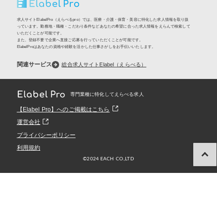
求人サイトElabelPro（えらべるpro）では、医療・介護・保育・美容に特化した求人情報を取り扱
っています。勤務地・職種・こだわり条件などあなたの希望に合った求人情報をえらんで検索して
いただくことが可能です。
また、登録不要で企業へ直接ご応募を行っていただくことが可能です。
ElabelProはあなたの資格や経験を活かした仕事さがしをお手伝いいたします。
関連サービス
総合求人サイトElabel（えらべる）
専門業種に特化してえらべる求人
【Elabel Pro】へのご掲載はこちら
運営会社
プライバシーポリシー
利用規約
©️2024 EACH CO.,LTD