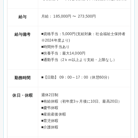
月給： 185,000円 〜 273,500円
給与
■資格手当：5,000円(支給対象：社会福祉士保持者
給与備考
※2024年度より)
■時間外手当あり
■扶養手当：最大14,000円
■通勤手当（2ｋｍ以上より支給・上限なし）
■【日勤】 09：00～17：00（休憩60分）
勤務時間
週休2日制
休日・休暇
■有給休暇（初年度3ヶ月後に10日、最高20日）
■慶弔休暇
■産前産後休暇
■育児休暇
■介護休暇