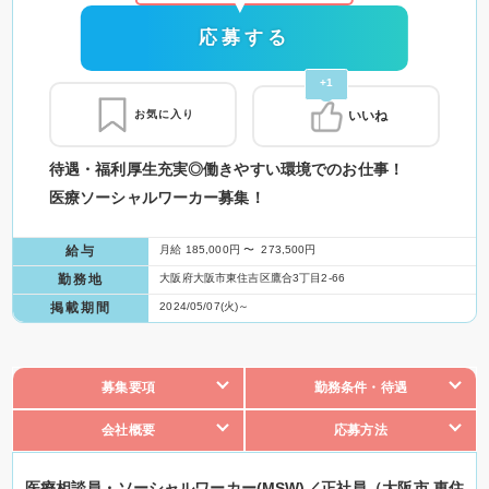
応募する
+1
お気に入り
いいね
待遇・福利厚生充実◎働きやすい環境でのお仕事！
医療ソーシャルワーカー募集！
給与
月給 185,000円 〜 273,500円
勤務地
大阪府大阪市東住吉区鷹合3丁目2-66
掲載期間
2024/05/07(火)～
募集要項
勤務条件・待遇
会社概要
応募方法
医療相談員・ソーシャルワーカー(MSW)／正社員（大阪市 東住