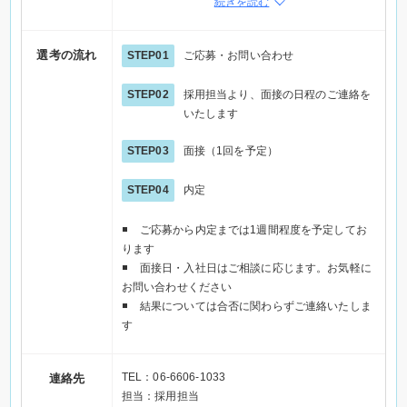
続きを読む
フォームへ進み情報を入力の上、直接企業へご連絡
ください
※電話でご応募の際は「Elabel（えらべる）を見
選考の流れ
STEP01
ご応募・お問い合わせ
た」とお伝えください
STEP02
採用担当より、面接の日程のご連絡を
いたします
STEP03
面接（1回を予定）
STEP04
内定
ご応募から内定までは1週間程度を予定してお
ります
面接日・入社日はご相談に応じます。お気軽に
お問い合わせください
結果については合否に関わらずご連絡いたしま
す
TEL：06-6606-1033
連絡先
担当：採用担当