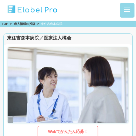
TOP
>
求人情報の投稿
>
東住吉森本病院
東住吉森本病院／医療法人橘会
Webでかんたん応募！