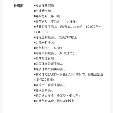
■社会保険完備
待遇面
■交通費支給
■昇給あり（年1回）
■賞与あり（年2回：4.5ヶ月分）
■扶養家族手当あり(該当者のみ支給：10,000円〜
14,000円)
■退職金制度あり（勤続3年以上）
■退職一時金あり
■定年制あり（60歳）
■再雇用制度あり（65歳まで）
■産前産後休暇
■育児休業取得実績あり
■介護休業取得実績あり
■有給休暇(入職3ヶ月後に10日間付与。以後法定通
り最高20日間)
■託児所・保育支援あり
■健康診断あり
■確定拠出年金（企業型・個人型）
■企業年金基金（勤続3年以上）