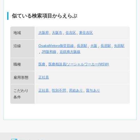
似ている検索項目からえらぶ
地域
大阪府
大阪市
住吉区
東住吉区
沿線
OsakaMetoro御堂筋線
長居駅
大阪
長居駅
矢田駅
JR阪和線
近鉄南大阪線
職種
医療
医療相談員/ソーシャルワーカー(MSW)
雇用形態
正社員
こだわり
正社員
性別不問
昇給あり
賞与あり
条件