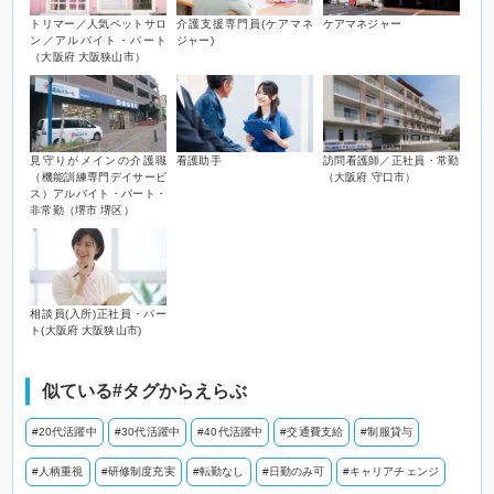
トリマー／人気ペットサロ
介護支援専門員(ケアマネ
ケアマネジャー
ン／アルバイト・パート
ジャー)
（大阪府 大阪狭山市）
見守りがメインの介護職
看護助手
訪問看護師／正社員・常勤
（機能訓練専門デイサービ
（大阪府 守口市）
ス）アルバイト・パート・
非常勤（堺市 堺区）
相談員(入所)正社員・パー
ト(大阪府 大阪狭山市)
似ている#タグからえらぶ
#20代活躍中
#30代活躍中
#40代活躍中
#交通費支給
#制服貸与
#人柄重視
#研修制度充実
#転勤なし
#日勤のみ可
#キャリアチェンジ