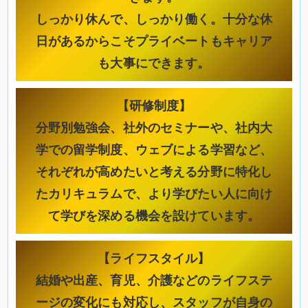
しっかり休んで、しっかり働く。十分な休
日があるからこそプライベートもキャリア
も大事にできます。
【研修制度】
分野別勉強会、社外のセミナーや、社内大
学での留学制度、ウェブによる学習など、
それぞれが高めたいと考える分野に特化し
たカリキュラムで、より学びたい人に向け
て学びを深める機会を設けています。
【ライフスタイル】
結婚や出産、育児、介護などのライフステ
ージの変化にも対応し、スタッフが自身の