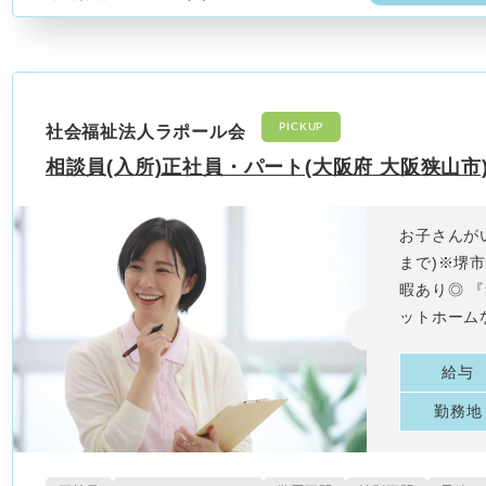
PICKUP
社会福祉法人ラポール会
相談員(入所)正社員・パート(大阪府 大阪狭山市
お子さんが
まで)※堺
暇あり◎ 
ットホーム
給与
勤務地