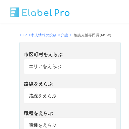
TOP
>
求人情報の投稿
>
介護
>
相談支援専門員(MSW)
市区町村
を
えらぶ
路線
を
えらぶ
職種
を
えらぶ