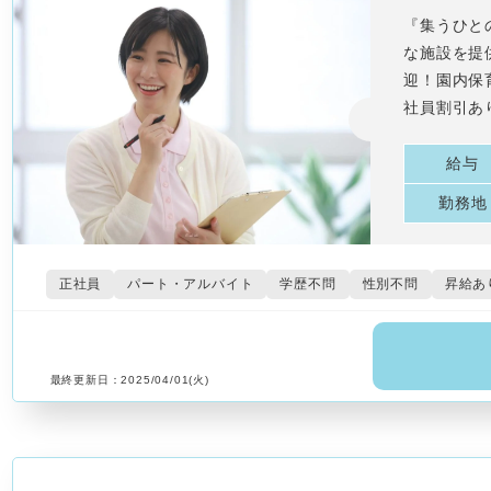
『集うひと
な施設を提
迎！園内保
社員割引あ
給与
勤務地
正社員
パート・アルバイト
学歴不問
性別不問
昇給あ
最終更新日：2025/04/01(火)