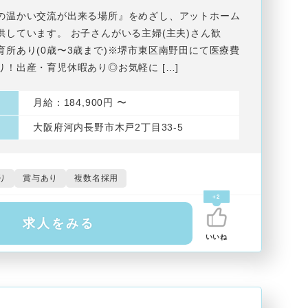
の温かい交流が出来る場所』をめざし、アットホーム
供しています。 お子さんがいる主婦(主夫)さん歓
育所あり(0歳〜3歳まで)※堺市東区南野田にて医療費
り！出産・育児休暇あり◎お気軽に […]
月給：184,900円 〜
大阪府河内長野市木戸2丁目33-5
り
賞与あり
複数名採用
+2
求人をみる
いいね