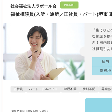
PICKUP
社会福祉法人ラポール会
福祉相談員(入所・通所／正社員・パート(堺市 東
『集うひと
な施設を提
迎！園内保
社員割引あ
給与
勤務地
正社員
パート・アルバイト
学歴不問
性別不問
昇給あ
最終更新日：2025/04/01(火)