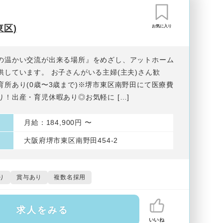
区)
お気に入り
の温かい交流が出来る場所』をめざし、アットホーム
供しています。 お子さんがいる主婦(主夫)さん歓
育所あり(0歳〜3歳まで)※堺市東区南野田にて医療費
り！出産・育児休暇あり◎お気軽に […]
月給：184,900円 〜
大阪府堺市東区南野田454-2
り
賞与あり
複数名採用
求人をみる
いいね