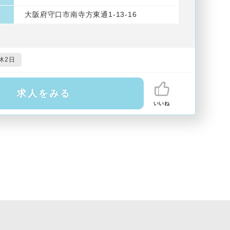
大阪府守口市南寺方東通1-13-16
休2日
求人をみる
いいね