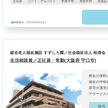
正社員
パート・アルバイト
学歴不問
性別不問
昇給あ
最終更新日：2025/04/01(火)
総合老人福祉施設 すずしろ園／社会福祉法人 柏清会
生活相談員／正社員・常勤(大阪府 守口市)
都会の便利
福祉の中核
居宅介護支
アサービス
給与