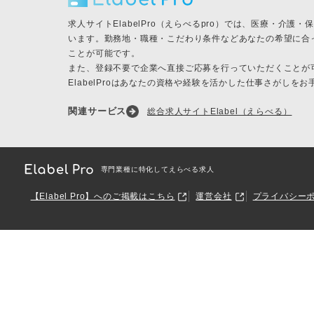
求人サイトElabelPro（えらべるpro）では、医療・介
います。勤務地・職種・こだわり条件などあなたの希望に合
ことが可能です。
また、登録不要で企業へ直接ご応募を行っていただくことが
ElabelProはあなたの資格や経験を活かした仕事さがしを
関連サービス
総合求人サイトElabel（えらべる）
専門業種に特化してえらべる求人
【Elabel Pro】へのご掲載はこちら
運営会社
プライバシー